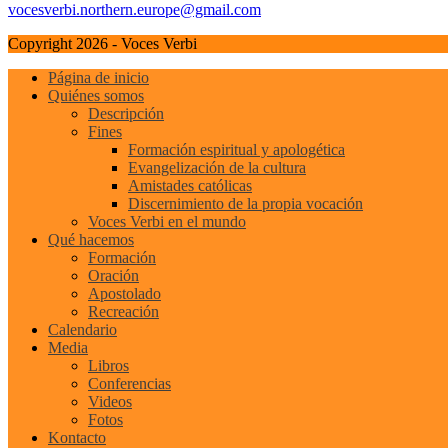
vocesverbi.northern.europe@gmail.com
Copyright 2026 - Voces Verbi
Página de inicio
Quiénes somos
Descripción
Fines
Formación espiritual y apologética
Evangelización de la cultura
Amistades católicas
Discernimiento de la propia vocación
Voces Verbi en el mundo
Qué hacemos
Formación
Oración
Apostolado
Recreación
Calendario
Media
Libros
Conferencias
Videos
Fotos
Kontacto