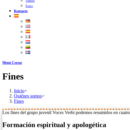
Videos
Fotos
Kontacto
Menú
Cerrar
Fines
Inicio
>
Quiénes somos
>
Fines
Los fines del grupo juvenil Voces Verbi podemos resumirlos en cuatro
Formación espiritual y apologética