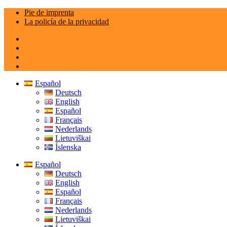
Saltar
Pie de imprenta
al
La policía de la privacidad
contenido
Español
Deutsch
English
Español
Français
Nederlands
Lietuviškai
Íslenska
Español
Deutsch
English
Español
Français
Nederlands
Lietuviškai