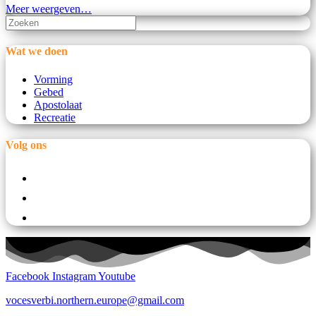
Meer weergeven…
Wat we doen
Vorming
Gebed
Apostolaat
Recreatie
Volg ons
Opent
in
Opent
een
in
nieuwe
Opent
een
tab
in
nieuwe
een
tab
nieuwe
tab
Facebook
Instagram
Youtube
vocesverbi.northern.europe@gmail.com