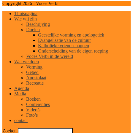
Copyright 2026 - Voces Verbi
Thuispagina
Wie wij zijn
Beschrijving
Doelen
Geestelijke vorming en apologetiek
Evangelisatie van de cultuur
Katholieke vriendschappen
Onderscheiding van de eigen roeping
Voces Verbi in de wereld
Wat we doen
Vorming
Gebed
Apostolaat
Recreatie
Agenda
Media
Boeken
Conferenties
Video’s
Foto’s
contact
Zoeken