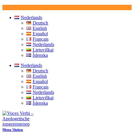
Ga
naar
Nederlands
inhoud
Deutsch
English
Español
Français
Nederlands
Lietuviškai
Íslenska
Nederlands
Deutsch
English
Español
Français
Nederlands
Lietuviškai
Íslenska
Menu
Sluiten